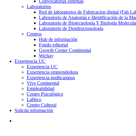
Convocatorias externas
Laboratorios
Red de laboratorios de Fabricacion digital (Fab La
Laboratorio de Anatomía e Identificación de la Ma
Laboratorio de Biotecnología Y Biología Molecula
Laboratorio de Dendrocronología
Centros
Hub de información
Fondo editorial
Growth Center Continental
Wichay
Experiencia UC
Experiencia UC
Experiencia emprendedora
Experiencia multicampus
Vive Continental
Empleabilidad
Centro Psicológico
Labbco
Centro Cultural
Solicita información
search