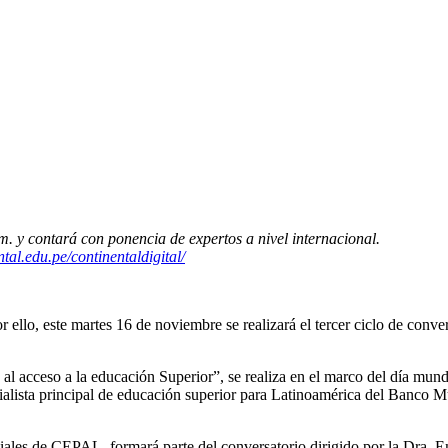
m. y contará con ponencia de expertos a nivel internacional.
ntal.edu.pe/continentaldigital/
ello, este martes 16 de noviembre se realizará el tercer ciclo de conve
l acceso a la educación Superior”, se realiza en el marco del día mun
ialista principal de educación superior para Latinoamérica del Banco Mu
les de CEPAL, formará parte del conversatorio dirigido por la Dra. Em