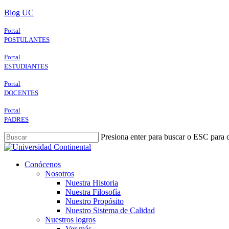
Skip
Blog UC
to
main
Portal
content
POSTULANTES
Portal
ESTUDIANTES
Portal
DOCENTES
Portal
PADRES
Presiona enter para buscar o ESC para c
Close
Search
search
Menu
Conócenos
Nosotros
Nuestra Historia
Nuestra Filosofía
Nuestro Propósito
Nuestro Sistema de Calidad
Nuestros logros
Ver más