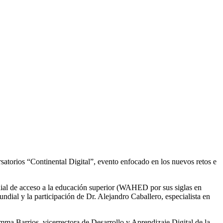
rsatorios “Continental Digital”, evento enfocado en los nuevos retos e
dial de acceso a la educación superior (WAHED por sus siglas en
ndial y la participación de Dr. Alejandro Caballero, especialista en
ma Barrios, vicerrectora de Desarrollo y Aprendizaje Digital de la