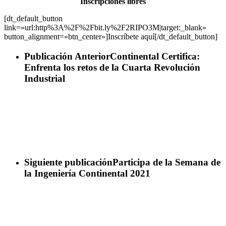
Inscripciones libres
[dt_default_button
link=»url:http%3A%2F%2Fbit.ly%2F2RIPO3M|target:_blank»
button_alignment=»btn_center»]Inscríbete aquí[/dt_default_button]
Publicación Anterior
Continental Certifica:
Enfrenta los retos de la Cuarta Revolución
Industrial
Siguiente publicación
Participa de la Semana de
la Ingeniería Continental 2021