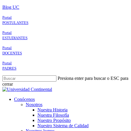
Skip
Blog UC
to
main
Portal
content
POSTULANTES
Portal
ESTUDIANTES
Portal
DOCENTES
Portal
PADRES
Presiona enter para buscar o ESC para
cerrar
Close
Search
search
Menu
Conócenos
Nosotros
Nuestra Historia
Nuestra Filosofía
Nuestro Propósito
Nuestro Sistema de Calidad
Nuestros logros