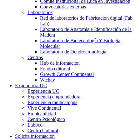
Comité Institucional de Ética en Investigación
Convocatorias externas
Laboratorios
Red de laboratorios de Fabricacion digital (Fab
Lab)
Laboratorio de Anatomía e Identificación de la
Madera
Laboratorio de Biotecnología Y Biología
Molecular
Laboratorio de Dendrocronología
Centros
Hub de información
Fondo editorial
Growth Center Continental
Wichay
Experiencia UC
Experiencia UC
Experiencia emprendedora
Experiencia multicampus
Vive Continental
Empleabilidad
Centro Psicológico
Labbco
Centro Cultural
Solicita información