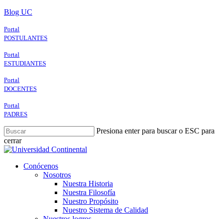
Skip
Blog UC
to
main
Portal
content
POSTULANTES
Portal
ESTUDIANTES
Portal
DOCENTES
Portal
PADRES
Presiona enter para buscar o ESC para
cerrar
Close
Search
search
Menu
Conócenos
Nosotros
Nuestra Historia
Nuestra Filosofía
Nuestro Propósito
Nuestro Sistema de Calidad
Nuestros logros