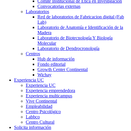
Comité Institucional de Ética en Investigación
Convocatorias externas
Laboratorios
Red de laboratorios de Fabricacion digital (Fab
Lab)
Laboratorio de Anatomía e Identificación de la
Madera
Laboratorio de Biotecnología Y Biología
Molecular
Laboratorio de Dendrocronología
Centros
Hub de información
Fondo editorial
Growth Center Continental
Wichay
Experiencia UC
Experiencia UC
Experiencia emprendedora
Experiencia multicampus
Vive Continental
Empleabilidad
Centro Psicológico
Labbco
Centro Cultural
Solicita información