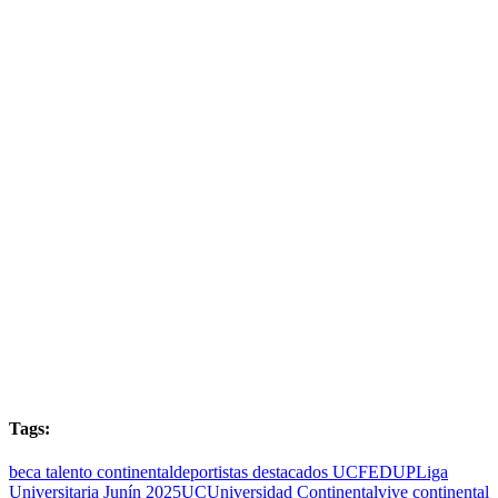
Tags:
beca talento continental
deportistas destacados UC
FEDUP
Liga
Universitaria Junín 2025
UC
Universidad Continental
vive continental