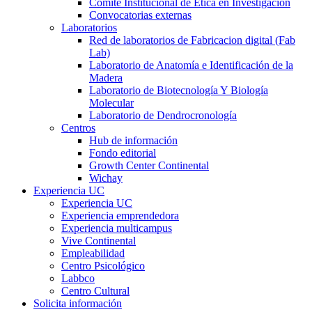
Comité Institucional de Ética en Investigación
Convocatorias externas
Laboratorios
Red de laboratorios de Fabricacion digital (Fab
Lab)
Laboratorio de Anatomía e Identificación de la
Madera
Laboratorio de Biotecnología Y Biología
Molecular
Laboratorio de Dendrocronología
Centros
Hub de información
Fondo editorial
Growth Center Continental
Wichay
Experiencia UC
Experiencia UC
Experiencia emprendedora
Experiencia multicampus
Vive Continental
Empleabilidad
Centro Psicológico
Labbco
Centro Cultural
Solicita información