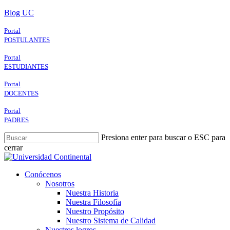
Skip
Blog UC
to
main
Portal
content
POSTULANTES
Portal
ESTUDIANTES
Portal
DOCENTES
Portal
PADRES
Presiona enter para buscar o ESC para
cerrar
Close
Search
search
Menu
Conócenos
Nosotros
Nuestra Historia
Nuestra Filosofía
Nuestro Propósito
Nuestro Sistema de Calidad
Nuestros logros