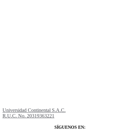
Universidad Continental S.A.C.
R.U.C. No. 20319363221
SÍGUENOS EN: