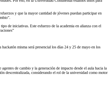
ntudes. Por eso, en la Universidad Continental estamos listos para
esfuerzos y que la mayor cantidad de jóvenes puedan participar en
ambio”.
tipo de iniciativas. Este esfuerzo de la academia en alianza con el
raciones”
La hackatón misma será presencial los días 24 y 25 de mayo en los
e agentes de cambio y la generación de impacto desde el aula hacia la
ión descentralizada, considerando el rol de la universidad como motor