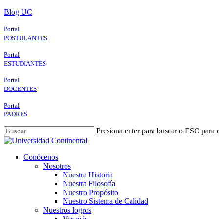
Skip
Blog UC
to
main
Portal
content
POSTULANTES
Portal
ESTUDIANTES
Portal
DOCENTES
Portal
PADRES
Presiona enter para buscar o ESC para c
Close
Search
search
Menu
Conócenos
Nosotros
Nuestra Historia
Nuestra Filosofía
Nuestro Propósito
Nuestro Sistema de Calidad
Nuestros logros
Ver más