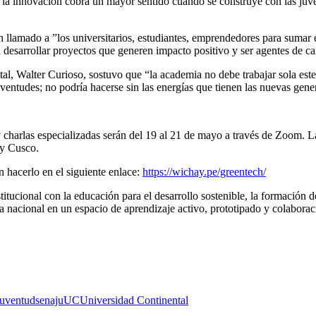
 la innovación cobra un mayor sentido cuando se construye con las juve
 llamado a ”los universitarios, estudiantes, emprendedores para sumar 
a desarrollar proyectos que generen impacto positivo y ser agentes de c
al, Walter Curioso, sostuvo que “la academia no debe trabajar sola este 
ntudes; no podría hacerse sin las energías que tienen las nuevas gene
y charlas especializadas serán del 19 al 21 de mayo a través de Zoom. 
 y Cusco.
n hacerlo en el siguiente enlace:
https://wichay.pe/greentech/
ucional con la educación para el desarrollo sostenible, la formación d
nacional en un espacio de aprendizaje activo, prototipado y colaborac
 juventud
senaju
UC
Universidad Continental