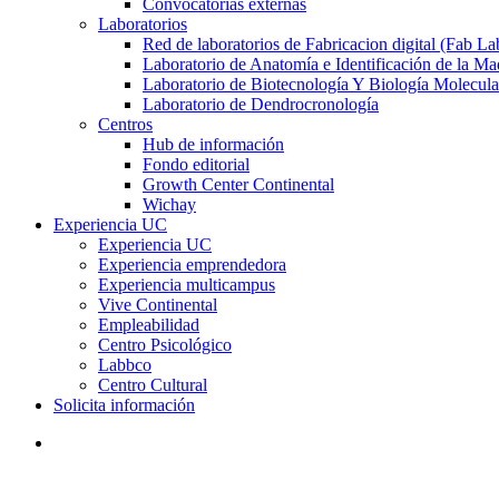
Convocatorias externas
Laboratorios
Red de laboratorios de Fabricacion digital (Fab La
Laboratorio de Anatomía e Identificación de la Ma
Laboratorio de Biotecnología Y Biología Molecula
Laboratorio de Dendrocronología
Centros
Hub de información
Fondo editorial
Growth Center Continental
Wichay
Experiencia UC
Experiencia UC
Experiencia emprendedora
Experiencia multicampus
Vive Continental
Empleabilidad
Centro Psicológico
Labbco
Centro Cultural
Solicita información
search