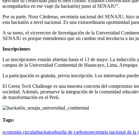
ejerciten su creatividad para el bien común. Estamos convencidos que
acompañarlos en ese viaje (la hackatón) junto al SENAJU”.
Por su parte, Nora Cárdenas, secretaria nacional del SENAJU, hizo un
esta hackatón a nivel nacional. Es una extraordinaria oportunidad par
A su turno, el vicerrector de Investigación de la Universidad Continent
SENAJU es porque entendemos que un cambio real involucra a las juve
Inscripciones
Las inscripciones estarán abiertas hasta el 13 de mayo. La inducción 
campus de la Universidad Continental de Huancayo, Lima, Arequipa
La participación es gratuita, previa inscripción. Los interesados puede
El Green Tech Challenge es una muestra concreta del compromiso instit
sociedad. Además, promueve la integración de la comunidad educativa 
de transformación en el Perú.
Tags:
economía circular
hackaton
huella de carbono
secretaria nacional de la