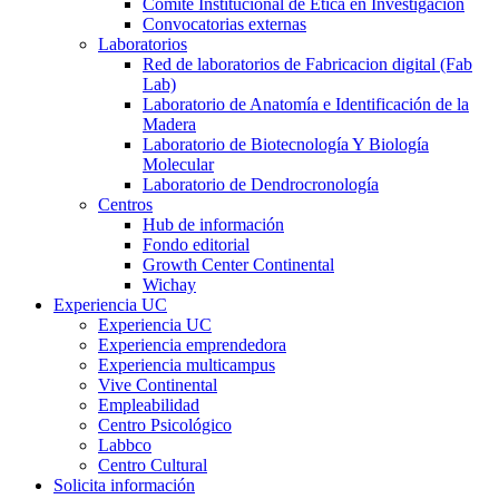
Comité Institucional de Ética en Investigación
Convocatorias externas
Laboratorios
Red de laboratorios de Fabricacion digital (Fab
Lab)
Laboratorio de Anatomía e Identificación de la
Madera
Laboratorio de Biotecnología Y Biología
Molecular
Laboratorio de Dendrocronología
Centros
Hub de información
Fondo editorial
Growth Center Continental
Wichay
Experiencia UC
Experiencia UC
Experiencia emprendedora
Experiencia multicampus
Vive Continental
Empleabilidad
Centro Psicológico
Labbco
Centro Cultural
Solicita información