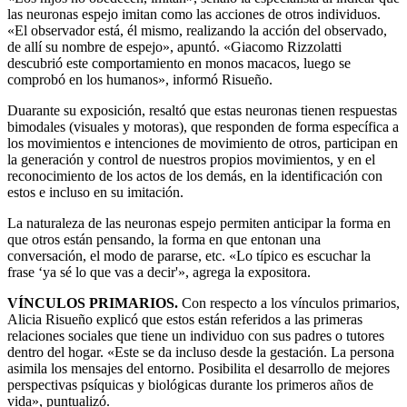
las neuronas espejo imitan como las acciones de otros individuos.
«El observador está, él mismo, realizando la acción del observado,
de allí su nombre de espejo», apuntó. «Giacomo Rizzolatti
descubrió este comportamiento en monos macacos, luego se
comprobó en los humanos», informó Risueño.
Duarante su exposición, resaltó que estas neuronas tienen respuestas
bimodales (visuales y motoras), que responden de forma específica a
los movimientos e intenciones de movimiento de otros, participan en
la generación y control de nuestros propios movimientos, y en el
reconocimiento de los actos de los demás, en la identificación con
estos e incluso en su imitación.
La naturaleza de las neuronas espejo permiten anticipar la forma en
que otros están pensando, la forma en que entonan una
conversación, el modo de pararse, etc. «Lo típico es escuchar la
frase ‘ya sé lo que vas a decir'», agrega la expositora.
VÍNCULOS PRIMARIOS.
Con respecto a los vínculos primarios,
Alicia Risueño explicó que estos están referidos a las primeras
relaciones sociales que tiene un individuo con sus padres o tutores
dentro del hogar. «Este se da incluso desde la gestación. La persona
asimila los mensajes del entorno. Posibilita el desarrollo de mejores
perspectivas psíquicas y biológicas durante los primeros años de
vida», puntualizó.