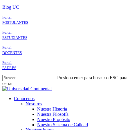
Skip
Blog UC
to
main
Portal
content
POSTULANTES
Portal
ESTUDIANTES
Portal
DOCENTES
Portal
PADRES
Presiona enter para buscar o ESC para
cerrar
Close
Search
search
Menu
Conócenos
Nosotros
Nuestra Historia
Nuestra Filosofía
Nuestro Propósito
Nuestro Sistema de Calidad
Nuestros logros