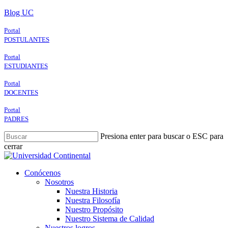
Skip
Blog UC
to
main
Portal
content
POSTULANTES
Portal
ESTUDIANTES
Portal
DOCENTES
Portal
PADRES
Presiona enter para buscar o ESC para
cerrar
Close
Search
search
Menu
Conócenos
Nosotros
Nuestra Historia
Nuestra Filosofía
Nuestro Propósito
Nuestro Sistema de Calidad
Nuestros logros