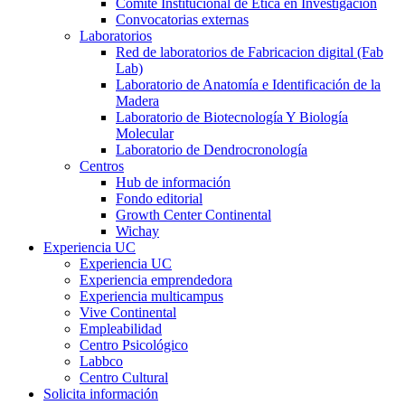
Comité Institucional de Ética en Investigación
Convocatorias externas
Laboratorios
Red de laboratorios de Fabricacion digital (Fab
Lab)
Laboratorio de Anatomía e Identificación de la
Madera
Laboratorio de Biotecnología Y Biología
Molecular
Laboratorio de Dendrocronología
Centros
Hub de información
Fondo editorial
Growth Center Continental
Wichay
Experiencia UC
Experiencia UC
Experiencia emprendedora
Experiencia multicampus
Vive Continental
Empleabilidad
Centro Psicológico
Labbco
Centro Cultural
Solicita información