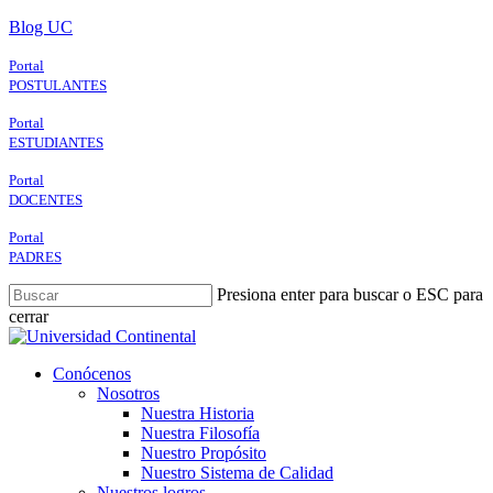
Skip
Blog UC
to
main
Portal
content
POSTULANTES
Portal
ESTUDIANTES
Portal
DOCENTES
Portal
PADRES
Presiona enter para buscar o ESC para
cerrar
Close
Search
search
Menu
Conócenos
Nosotros
Nuestra Historia
Nuestra Filosofía
Nuestro Propósito
Nuestro Sistema de Calidad
Nuestros logros