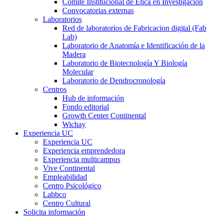
Comité Institucional de Ética en Investigación
Convocatorias externas
Laboratorios
Red de laboratorios de Fabricacion digital (Fab
Lab)
Laboratorio de Anatomía e Identificación de la
Madera
Laboratorio de Biotecnología Y Biología
Molecular
Laboratorio de Dendrocronología
Centros
Hub de información
Fondo editorial
Growth Center Continental
Wichay
Experiencia UC
Experiencia UC
Experiencia emprendedora
Experiencia multicampus
Vive Continental
Empleabilidad
Centro Psicológico
Labbco
Centro Cultural
Solicita información