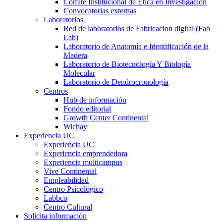
Comité Institucional de Ética en Investigación
Convocatorias externas
Laboratorios
Red de laboratorios de Fabricacion digital (Fab
Lab)
Laboratorio de Anatomía e Identificación de la
Madera
Laboratorio de Biotecnología Y Biología
Molecular
Laboratorio de Dendrocronología
Centros
Hub de información
Fondo editorial
Growth Center Continental
Wichay
Experiencia UC
Experiencia UC
Experiencia emprendedora
Experiencia multicampus
Vive Continental
Empleabilidad
Centro Psicológico
Labbco
Centro Cultural
Solicita información