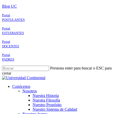
Skip
Blog UC
to
main
Portal
content
POSTULANTES
Portal
ESTUDIANTES
Portal
DOCENTES
Portal
PADRES
Presiona enter para buscar o ESC para
cerrar
Close
Search
search
Menu
Conócenos
Nosotros
Nuestra Historia
Nuestra Filosofía
Nuestro Propósito
Nuestro Sistema de Calidad
Nuestros logros