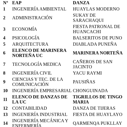
Nº
EAP
DANZA
1
INGENIERÍA AMBIENTAL
HUAYLAS MODERNO
SUKAY DE
2
ADMINISTRACIÓN
SARACHAQUI
FIESTA PATRONAL DE
3
ECONOMÍA
HUANCACHI
4
PSICOLOGÍA
BALSERITOS DE PUNO
5
ARQUITECTURA
DIABLADA PUNEÑA
ELENCO DE MARINERA
6
MARINERA NORTEÑA
NORTEÑA UC
CAÑEROS DE SAN
7
TECNOLOGÍA MEDICA
JACINTO
8
INGENIERÍA CIVIL
YACU RAYMI
CIENCIAS Y TEC. DE LA
9
PAUSIÑAS
COMUNICACIÓN
10
INGENIERÍA EMPRESARIAL
CHONGUINADA
ELENCO DE DANZAS DE
TIGRILLOS DE TINGO
11
LA UC
MARIA
12
CONTABILIDAD
DANZA DE TIJERAS
13
INGENIERÍA INDUSTRIAL
FIESTA DE HUAYLAYO
INGENIERÍA MECÁNICA Y
14
QARMENQA PUKLLAY
ENFERMERÍA