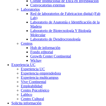
Comité Institucional de Ética en Investigación
Convocatorias externas
Laboratorios
Red de laboratorios de Fabricacion digital (Fab
Lab)
Laboratorio de Anatomía e Identificación de la
Madera
Laboratorio de Biotecnología Y Biología
Molecular
Laboratorio de Dendrocronología
Centros
Hub de información
Fondo editorial
Growth Center Continental
Wichay
Experiencia UC
Experiencia UC
Experiencia emprendedora
Experiencia multicampus
Vive Continental
Empleabilidad
Centro Psicológico
Labbco
Centro Cultural
Solicita información