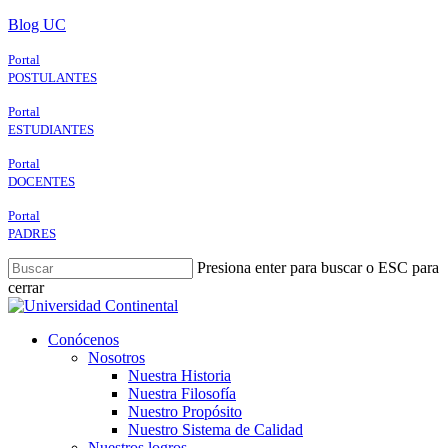
Skip
Blog UC
to
main
Portal
content
POSTULANTES
Portal
ESTUDIANTES
Portal
DOCENTES
Portal
PADRES
Presiona enter para buscar o ESC para
cerrar
Close
Search
search
Menu
Conócenos
Nosotros
Nuestra Historia
Nuestra Filosofía
Nuestro Propósito
Nuestro Sistema de Calidad
Nuestros logros