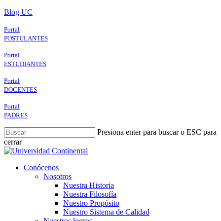
Skip
Blog UC
to
main
Portal
content
POSTULANTES
Portal
ESTUDIANTES
Portal
DOCENTES
Portal
PADRES
Presiona enter para buscar o ESC para
cerrar
Close
Search
search
Menu
Conócenos
Nosotros
Nuestra Historia
Nuestra Filosofía
Nuestro Propósito
Nuestro Sistema de Calidad
Nuestros logros