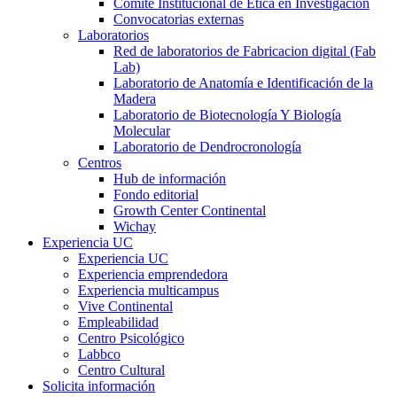
Comité Institucional de Ética en Investigación
Convocatorias externas
Laboratorios
Red de laboratorios de Fabricacion digital (Fab
Lab)
Laboratorio de Anatomía e Identificación de la
Madera
Laboratorio de Biotecnología Y Biología
Molecular
Laboratorio de Dendrocronología
Centros
Hub de información
Fondo editorial
Growth Center Continental
Wichay
Experiencia UC
Experiencia UC
Experiencia emprendedora
Experiencia multicampus
Vive Continental
Empleabilidad
Centro Psicológico
Labbco
Centro Cultural
Solicita información