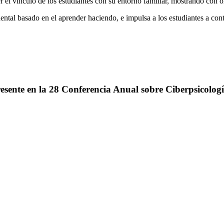
r el vínculo de los estudiantes con su entorno familiar, mostrando con o
nental basado en el aprender haciendo, e impulsa a los estudiantes a con
esente en la 28 Conferencia Anual sobre Ciberpsicologí