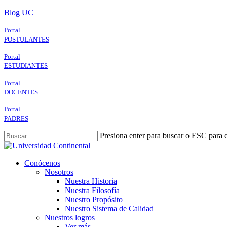
Skip
Blog UC
to
main
Portal
content
POSTULANTES
Portal
ESTUDIANTES
Portal
DOCENTES
Portal
PADRES
Presiona enter para buscar o ESC para c
Close
Search
search
Menu
Conócenos
Nosotros
Nuestra Historia
Nuestra Filosofía
Nuestro Propósito
Nuestro Sistema de Calidad
Nuestros logros
Ver más