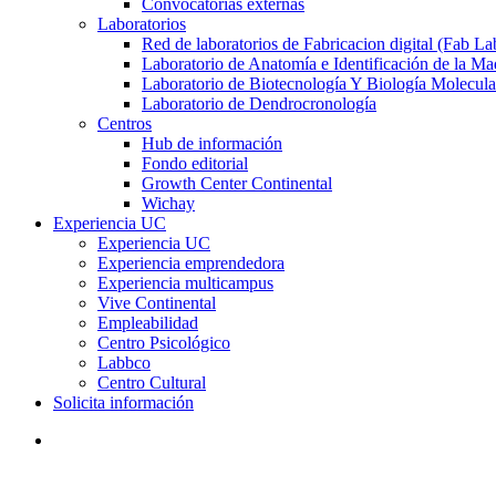
Convocatorias externas
Laboratorios
Red de laboratorios de Fabricacion digital (Fab La
Laboratorio de Anatomía e Identificación de la Ma
Laboratorio de Biotecnología Y Biología Molecula
Laboratorio de Dendrocronología
Centros
Hub de información
Fondo editorial
Growth Center Continental
Wichay
Experiencia UC
Experiencia UC
Experiencia emprendedora
Experiencia multicampus
Vive Continental
Empleabilidad
Centro Psicológico
Labbco
Centro Cultural
Solicita información
search