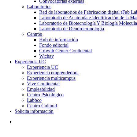
Convocatorias externas
Laboratorios
Red de laboratorios de Fabricacion digital (Fab La
Laboratorio de Anatomía e Identificación de la Ma
Laboratorio de Biotecnología Y Biología Molecula
Laboratorio de Dendrocronología
Centros
Hub de información
Fondo editorial
Growth Center Continental
Wichay
Experiencia UC
Experiencia UC
Experiencia emprendedora
Experiencia multicampus
Vive Continental
Empleabilidad
Centro Psicológico
Labbco
Centro Cultural
Solicita información
search