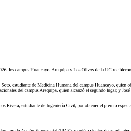
026, los campus Huancayo, Arequipa y Los Olivos de la UC recibieron a
 Soto, estudiante de Medicina Humana del campus Huancayo, quien obt
ionales del campus Arequipa, quien alcanzó el segundo lugar; y José 
Rivera, estudiante de Ingeniería Civil, por obtener el premio especial
Peruano de Acción Empresarial (IPAE), reunió a cientos de estudiantes