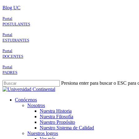
Skip
Blog UC
to
main
Portal
content
POSTULANTES
Portal
ESTUDIANTES
Portal
DOCENTES
Portal
PADRES
Presiona enter para buscar o ESC para c
Close
Search
search
Menu
Conócenos
Nosotros
Nuestra Historia
Nuestra Filosofía
Nuestro Propósito
Nuestro Sistema de Calidad
Nuestros logros
Ver más