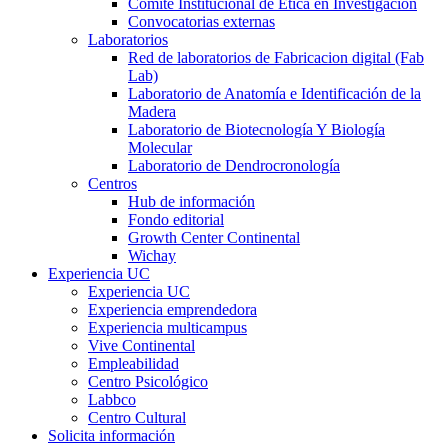
Comité Institucional de Ética en Investigación
Convocatorias externas
Laboratorios
Red de laboratorios de Fabricacion digital (Fab
Lab)
Laboratorio de Anatomía e Identificación de la
Madera
Laboratorio de Biotecnología Y Biología
Molecular
Laboratorio de Dendrocronología
Centros
Hub de información
Fondo editorial
Growth Center Continental
Wichay
Experiencia UC
Experiencia UC
Experiencia emprendedora
Experiencia multicampus
Vive Continental
Empleabilidad
Centro Psicológico
Labbco
Centro Cultural
Solicita información