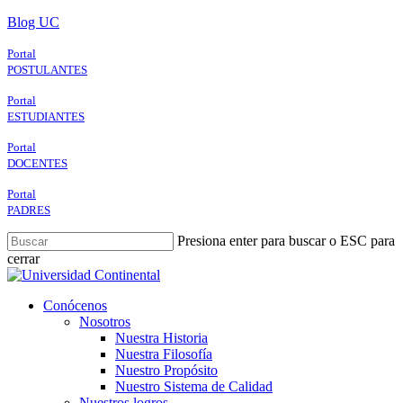
Skip
Blog UC
to
main
Portal
content
POSTULANTES
Portal
ESTUDIANTES
Portal
DOCENTES
Portal
PADRES
Presiona enter para buscar o ESC para
cerrar
Close
Search
search
Menu
Conócenos
Nosotros
Nuestra Historia
Nuestra Filosofía
Nuestro Propósito
Nuestro Sistema de Calidad
Nuestros logros