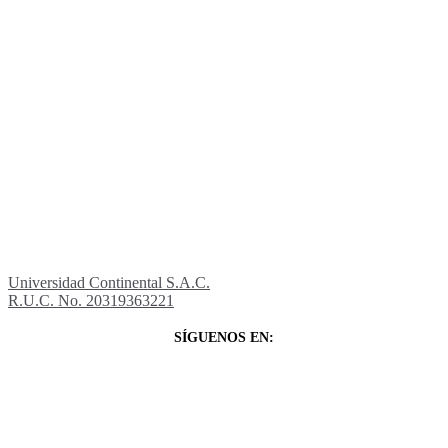
Universidad Continental S.A.C.
R.U.C. No. 20319363221
SÍGUENOS EN: