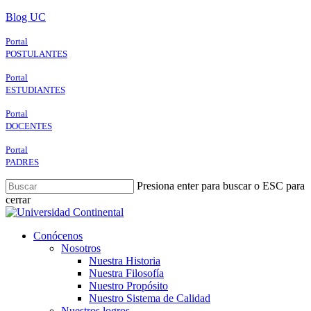
Skip
Blog UC
to
main
Portal
content
POSTULANTES
Portal
ESTUDIANTES
Portal
DOCENTES
Portal
PADRES
Presiona enter para buscar o ESC para
cerrar
Close
Search
search
Menu
Conócenos
Nosotros
Nuestra Historia
Nuestra Filosofía
Nuestro Propósito
Nuestro Sistema de Calidad
Nuestros logros