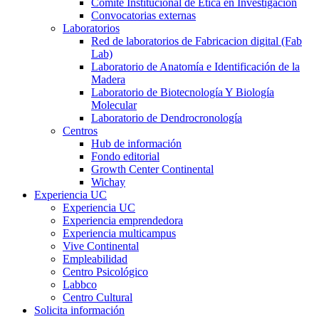
Comité Institucional de Ética en Investigación
Convocatorias externas
Laboratorios
Red de laboratorios de Fabricacion digital (Fab
Lab)
Laboratorio de Anatomía e Identificación de la
Madera
Laboratorio de Biotecnología Y Biología
Molecular
Laboratorio de Dendrocronología
Centros
Hub de información
Fondo editorial
Growth Center Continental
Wichay
Experiencia UC
Experiencia UC
Experiencia emprendedora
Experiencia multicampus
Vive Continental
Empleabilidad
Centro Psicológico
Labbco
Centro Cultural
Solicita información