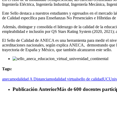
Ingeniería Eléctrica, Ingeniería Industrial, Ingeniería Mecánica, Inge
Este Sello destaca a nuestros estudiantes y egresados en el mercado 
de Calidad específica para Enseñanzas No Presenciales e Híbridas de
Además, distingue y consolida el liderazgo de la calidad de la educació
empleabilidad e inclusión por QS Stars Rating System (2020, 2021); as
El Sello de Calidad de ANECA es una herramienta para medir el nivel 
acreditaciones nacionales, según explica ANECA, demostrando que los
trayectoria de España y México, que también alcanzaron este sello.
Tags:
aneca
modalidad A Distancia
modalidad virtual
sello de calidad
UC
Univ
Publicación Anterior
Más de 600 docentes partic