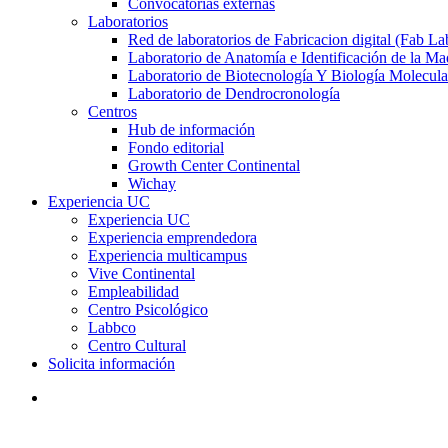
Convocatorias externas
Laboratorios
Red de laboratorios de Fabricacion digital (Fab La
Laboratorio de Anatomía e Identificación de la Ma
Laboratorio de Biotecnología Y Biología Molecula
Laboratorio de Dendrocronología
Centros
Hub de información
Fondo editorial
Growth Center Continental
Wichay
Experiencia UC
Experiencia UC
Experiencia emprendedora
Experiencia multicampus
Vive Continental
Empleabilidad
Centro Psicológico
Labbco
Centro Cultural
Solicita información
search