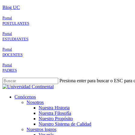
Skip
Blog UC
to
main
Portal
content
POSTULANTES
Portal
ESTUDIANTES
Portal
DOCENTES
Portal
PADRES
Presiona enter para buscar o ESC para c
Close
Search
search
Menu
Conócenos
Nosotros
Nuestra Historia
Nuestra Filosofía
Nuestro Propósito
Nuestro Sistema de Calidad
Nuestros logros
Ver más