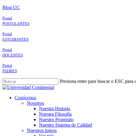
Skip
Blog UC
to
main
Portal
content
POSTULANTES
Portal
ESTUDIANTES
Portal
DOCENTES
Portal
PADRES
Presiona enter para buscar o ESC para c
Close
Search
search
Menu
Conócenos
Nosotros
Nuestra Historia
Nuestra Filosofía
Nuestro Propósito
Nuestro Sistema de Calidad
Nuestros logros
Ver más