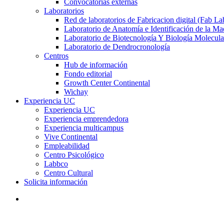
Convocatorias externas
Laboratorios
Red de laboratorios de Fabricacion digital (Fab La
Laboratorio de Anatomía e Identificación de la Ma
Laboratorio de Biotecnología Y Biología Molecula
Laboratorio de Dendrocronología
Centros
Hub de información
Fondo editorial
Growth Center Continental
Wichay
Experiencia UC
Experiencia UC
Experiencia emprendedora
Experiencia multicampus
Vive Continental
Empleabilidad
Centro Psicológico
Labbco
Centro Cultural
Solicita información
search