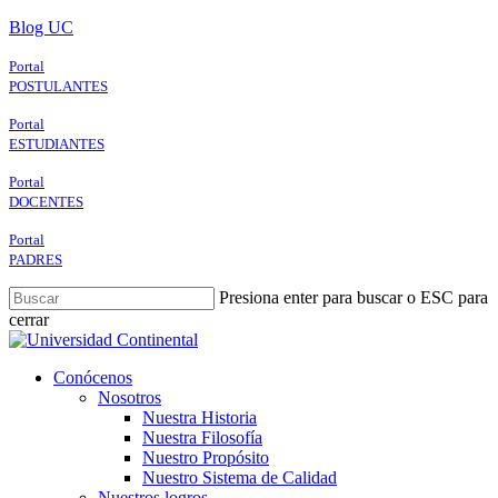
Skip
Blog UC
to
main
Portal
content
POSTULANTES
Portal
ESTUDIANTES
Portal
DOCENTES
Portal
PADRES
Presiona enter para buscar o ESC para
cerrar
Close
Search
search
Menu
Conócenos
Nosotros
Nuestra Historia
Nuestra Filosofía
Nuestro Propósito
Nuestro Sistema de Calidad
Nuestros logros