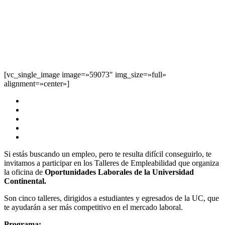
[vc_single_image image=»59073″ img_size=»full»
alignment=»center»]
Días: 22 al 24 de febrero
Lugar: Aula F503, C102, G101 y G408
Vacantes limitadas
Gratuito
Inscribete aquí
Si estás buscando un empleo, pero te resulta difícil conseguirlo, te
invitamos a participar en los Talleres de Empleabilidad que organiza
la oficina de
Oportunidades Laborales de la Universidad
Continental.
Son cinco talleres, dirigidos a estudiantes y egresados de la UC, que
te ayudarán a ser más competitivo en el mercado laboral.
Programa: