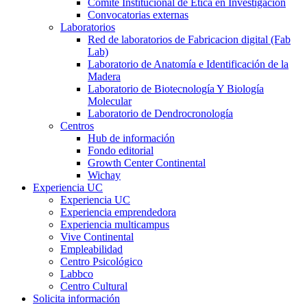
Comité Institucional de Ética en Investigación
Convocatorias externas
Laboratorios
Red de laboratorios de Fabricacion digital (Fab
Lab)
Laboratorio de Anatomía e Identificación de la
Madera
Laboratorio de Biotecnología Y Biología
Molecular
Laboratorio de Dendrocronología
Centros
Hub de información
Fondo editorial
Growth Center Continental
Wichay
Experiencia UC
Experiencia UC
Experiencia emprendedora
Experiencia multicampus
Vive Continental
Empleabilidad
Centro Psicológico
Labbco
Centro Cultural
Solicita información