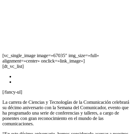
[vc_single_image image=»67035″ img_size=»full»
alignment=»center» onclick=»link_image»]
[dt_vc_list]
Fechas:
Del 27 de noviembre al 1 de diciembres
Lugar: Campus de UC Huancayo
[/fancy-ul]
La carrera de Ciencias y Tecnologías de la Comunicación celebrará
su décimo aniversario con la Semana del Comunicador, evento que
ha programado una serie de conferencias y talleres, a cargo de
ponentes con gran reconocimiento en el mundo de las
comunicaciones.
“En este décimo aniversario, hemos considerado acercar a nuestros