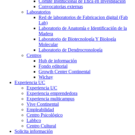
Comité Institucional de Ética en Investigación
Convocatorias externas
Laboratorios
Red de laboratorios de Fabricacion digital (Fab
Lab)
Laboratorio de Anatomía e Identificación de la
Madera
Laboratorio de Biotecnología Y Biología
Molecular
Laboratorio de Dendrocronología
Centros
Hub de información
Fondo editorial
Growth Center Continental
Wichay
Experiencia UC
Experiencia UC
Experiencia emprendedora
Experiencia multicampus
Vive Continental
Empleabilidad
Centro Psicológico
Labbco
Centro Cultural
Solicita información