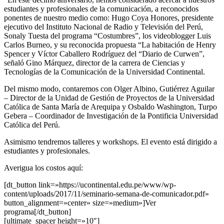
estudiantes y profesionales de la comunicación, a reconocidos
ponentes de nuestro medio como: Hugo Coya Honores, presidente
ejecutivo del Instituto Nacional de Radio y Televisión del Perú,
Sonaly Tuesta del programa “Costumbres”, los videoblogger Luis
Carlos Burneo, y su reconocida propuesta “La habitación de Henry
Spencer y Víctor Caballero Rodríguez del “Diario de Curwen”,
señaló Gino Márquez, director de la carrera de Ciencias y
Tecnologías de la Comunicación de la Universidad Continental.
Del mismo modo, contaremos con Olger Albino, Gutiérrez Aguilar
– Director de la Unidad de Gestión de Proyectos de la Universidad
Católica de Santa María de Arequipa y Osbaldo Washington, Turpo
Gebera – Coordinador de Investigación de la Pontificia Universidad
Católica del Perú.
Asimismo tendremos talleres y workshops. El evento está dirigido a
estudiantes y profesionales.
Averigua los costos aquí:
[dt_button link=»https://ucontinental.edu.pe/www/wp-
content/uploads/2017/11/seminario-semana-de-comunicador.pdf»
button_alignment=»center» size=»medium»]Ver
programa[/dt_button]
[ultimate_spacer height=»10″]