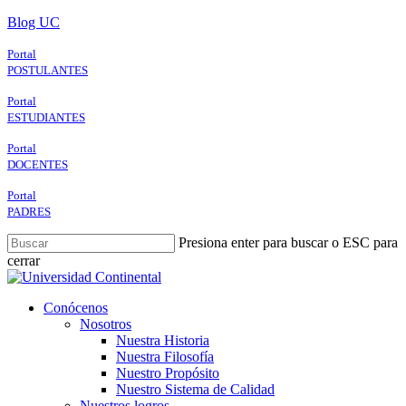
Skip
Blog UC
to
main
Portal
content
POSTULANTES
Portal
ESTUDIANTES
Portal
DOCENTES
Portal
PADRES
Presiona enter para buscar o ESC para
cerrar
Close
Search
search
Menu
Conócenos
Nosotros
Nuestra Historia
Nuestra Filosofía
Nuestro Propósito
Nuestro Sistema de Calidad
Nuestros logros