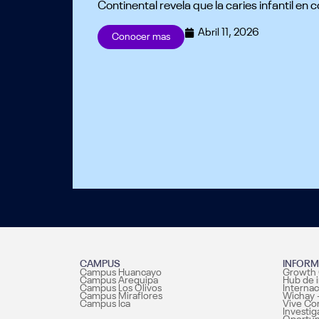
Continental revela que la caries infantil en
Abril 11, 2026
Conocer mas
CAMPUS
INFORM
Campus Huancayo
Growth 
Campus Arequipa
Hub de 
Campus Los Olivos
Internac
Campus Miraflores
Wichay 
Campus Ica
Vive Co
Investig