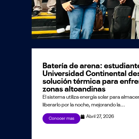
Batería de arena: estudiant
Universidad Continental des
solución térmica para enfre
zonas altoandinas
El sistema utiliza energía solar para almacen
liberarlo por la noche, mejorando la...
Abril 27, 2026
Conocer mas