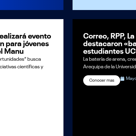
ealizará evento
Correo, RPP, La
ón para jóvenes
destacaron «ba
el Manu
estudiantes UC
ortunidades” busca
La batería de arena, cr
iativas científicas y
Arequipa de la Universid
Mayo
Conocer mas