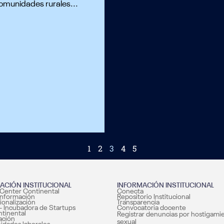
 comunidades rurales...
1
2
3
4
5
ACIÓN INSTITUCIONAL
INFORMACIÓN INSTITUCIONAL
Center Continental
Conecta
información
Repositorio Institucional
ionalización
Transparencia
– Incubadora de Startups
Convocatoria docente
ntinental
Registrar denuncias por hostigami
ación
sexual