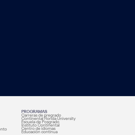
PROGRAMAS
Carreras de pregrado
Continental Florida University
Escuela de Posgrado
Instituto Continental
Centro de idiomas
ento
Educación continua