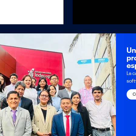
Un
pr
es
La c
soft
C