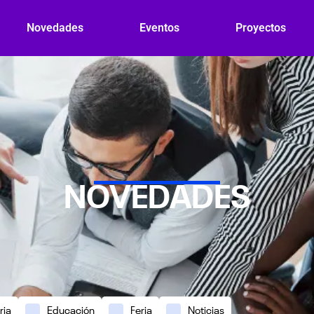
Novedades
Eventos
Proyectos
NOVEDADES
ria
Educación
Feria
Noticias