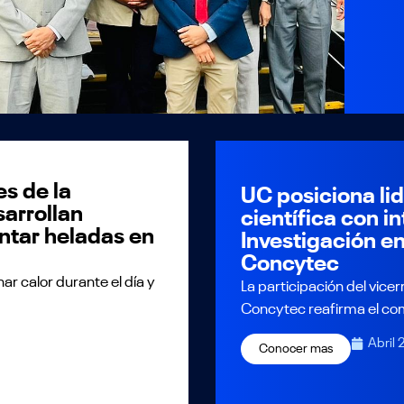
es de la
UC posiciona li
arrollan
científica con i
ntar heladas en
Investigación en
Concytec
ar calor durante el día y
La participación del vice
Concytec reafirma el com
Abril 
Conocer mas