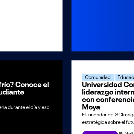
Comunidad
Educac
frío? Conoce el
Universidad Con
tudiante
liderazgo inter
con conferencia
Moya
ena durante el día y eso
El fundador del SCImag
estratégica sobre el futu
Abri