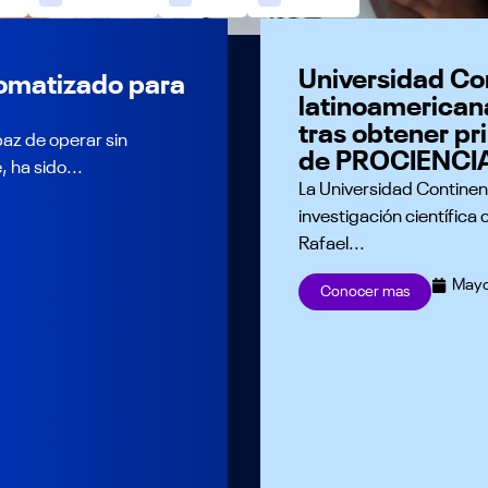
Universidad Con
omatizado para
latinoamerican
tras obtener pr
az de operar sin
de PROCIENCI
 ha sido...
La Universidad Continen
investigación científica 
Rafael...
Mayo
Conocer mas