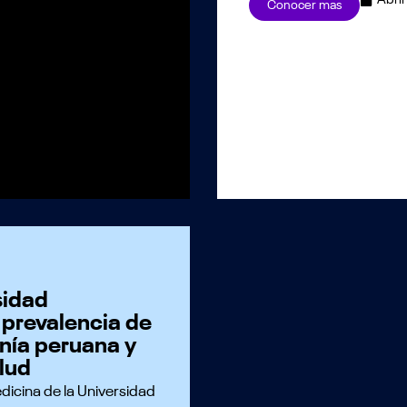
Conocer mas
sidad
 prevalencia de
onía peruana y
lud
dicina de la Universidad