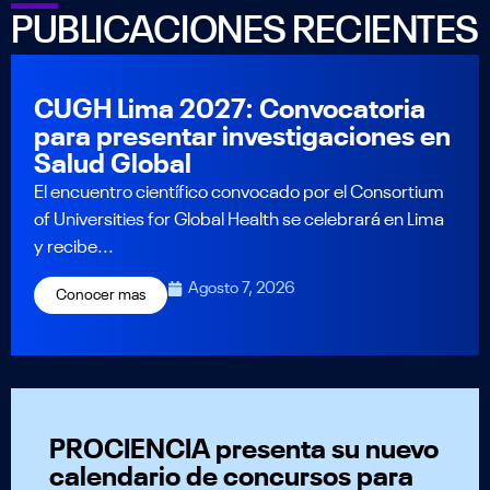
PUBLICACIONES RECIENTES
CUGH Lima 2027: Convocatoria
para presentar investigaciones en
Salud Global
El encuentro científico convocado por el Consortium
of Universities for Global Health se celebrará en Lima
y recibe...
Agosto 7, 2026
Conocer mas
PROCIENCIA presenta su nuevo
calendario de concursos para