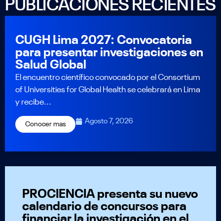
PUBLICACIONES RECIENTES
CUGH Lima 2027: Convocatoria
para presentar investigaciones en
Salud Global
El encuentro científico convocado por el Consortium
of Universities for Global Health se celebrará en Lima
y recibe...
Agosto 7, 2026
Conocer mas
PROCIENCIA presenta su nuevo
calendario de concursos para
financiar la investigación en el