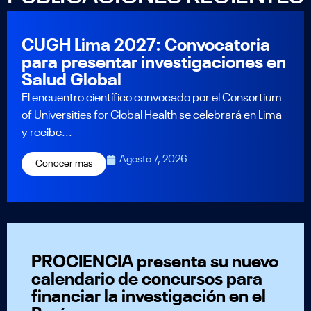
CUGH Lima 2027: Convocatoria
para presentar investigaciones en
Salud Global
El encuentro científico convocado por el Consortium
of Universities for Global Health se celebrará en Lima
y recibe...
Agosto 7, 2026
Conocer mas
PROCIENCIA presenta su nuevo
calendario de concursos para
financiar la investigación en el