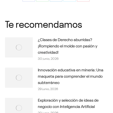
Share
Share
Share
Share
Share
on
on
on
on
on
Facebook
WhatsApp
LinkedIn
X
Pinterest
Te recomendamos
¿Clases de Derecho aburridas?
¡Rompiendo el molde con pasión y
creatividad!
30 junio, 2026
Innovación educativa en minería: Una
maqueta para comprender el mundo
subterráneo
29 junio, 2026
Exploración y selección de ideas de
negocio con Inteligencia Artificial
20 junio, 2026